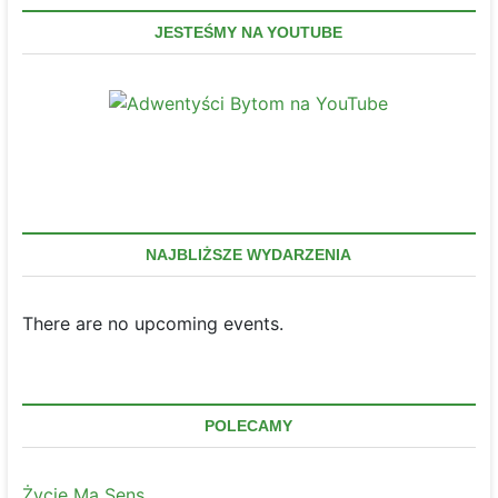
Festi
“Hos
JESTEŚMY NA YOUTUBE
NAJBLIŻSZE WYDARZENIA
There are no upcoming events.
POLECAMY
Życie Ma Sens