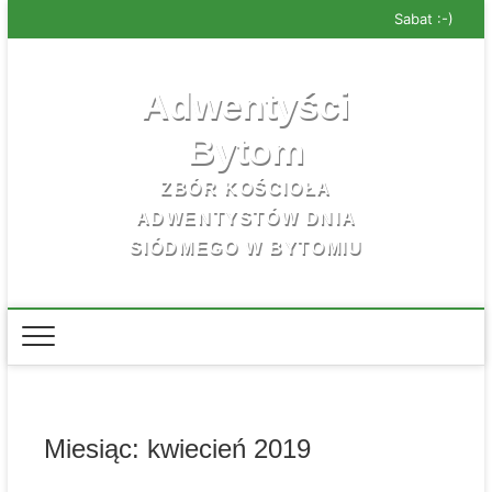
Skip
Sabat :-)
to
content
Adwentyści
Bytom
ZBÓR KOŚCIOŁA
ADWENTYSTÓW DNIA
SIÓDMEGO W BYTOMIU
Miesiąc:
kwiecień 2019