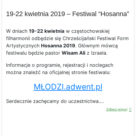
19-22 kwietnia 2019 – Festiwal “Hosanna”
W dniach
19-22 kwietnia
w częstochowskiej
filharmonii odbędzie się Chrześcijański Festiwal Form
Artystycznych
Hosanna 2019
. Głównym mówcą
festiwalu będzie pastor
Wisam Ali
z Izraela.
Informacje o programie, rejestracji i noclegach
można znaleźć na oficjalnej stronie festiwalu:
MŁODZI.adwent.pl
Serdecznie zachęcamy do uczestnictwa.…
19-
Zobacz więcej
22
kwiet
2019
–