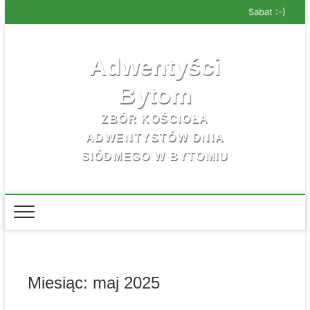
Skip
Sabat :-)
to
content
Adwentyści
Bytom
ZBÓR KOŚCIOŁA
ADWENTYSTÓW DNIA
SIÓDMEGO W BYTOMIU
Miesiąc:
maj 2025