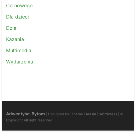
Co nowego
Dla dzieci
Dział
Kazania
Multimedia
Wydarzenia
Adwentyści Bytom
| Designed by:
Theme Freesia
|
WordPress
| ©
Copyright All right reserved