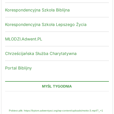
Korespondencyjna Szkoła Biblijna
Korespondencyjna Szkoła Lepszego Życia
MŁODZI.Adwent.PL
Chrześcijańska Służba Charytatywna
Portal Biblijny
MYŚL TYGODNIA
Odtwarzacz
Media error: Format(s) not supported or source(s) not found
video
Pobierz plik: https://bytom.adwentysci.org/wp-content/uploads/motto-3.mp4?_=1