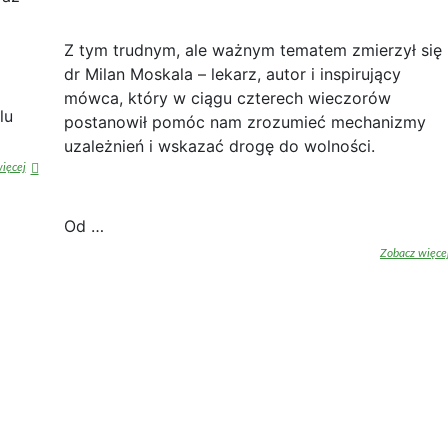
Z tym trudnym, ale ważnym tematem zmierzył się
dr Milan Moskala – lekarz, autor i inspirujący
mówca, który w ciągu czterech wieczorów
lu
postanowił pomóc nam zrozumieć mechanizmy
uzależnień i wskazać drogę do wolności.
„EXPO
ięcej
ZDROWIE”
–
Bytom,
Od …
6
Zobacz więce
lipca
2025
r.