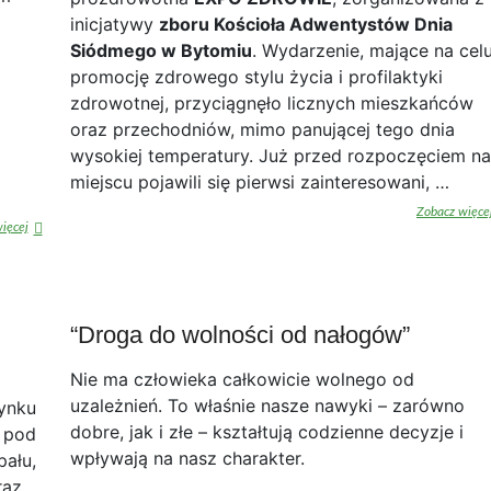
inicjatywy
zboru Kościoła Adwentystów Dnia
Siódmego w Bytomiu
. Wydarzenie, mające na cel
promocję zdrowego stylu życia i profilaktyki
zdrowotnej, przyciągnęło licznych mieszkańców
oraz przechodniów, mimo panującej tego dnia
wysokiej temperatury. Już przed rozpoczęciem na
miejscu pojawili się pierwsi zainteresowani, …
Zobacz więce
„EXPO
ięcej
ZDROWIE”
–
Bytom
“Droga do wolności od nałogów”
Nie ma człowieka całkowicie wolnego od
uzależnień. To właśnie nasze nawyki – zarówno
rynku
dobre, jak i złe – kształtują codzienne decyzje i
a pod
wpływają na nasz charakter.
pału,
raz