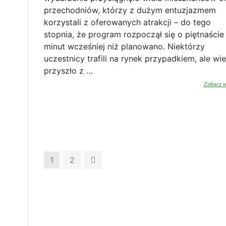
przechodniów, którzy z dużym entuzjazmem
korzystali z oferowanych atrakcji – do tego
stopnia, że program rozpoczął się o piętnaście
minut wcześniej niż planowano. Niektórzy
uczestnicy trafili na rynek przypadkiem, ale wie
przyszło z …
Zobacz w
Nawigacja
Page
Page
Następna
1
2
strona
po
wpisach