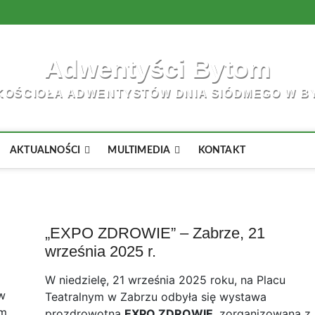
Adwentyści Bytom
KOŚCIOŁA ADWENTYSTÓW DNIA SIÓDMEGO W B
AKTUALNOŚCI
MULTIMEDIA
KONTAKT
„EXPO ZDROWIE” – Zabrze, 21
września 2025 r.
W niedzielę, 21 września 2025 roku, na Placu
 w
Teatralnym w Zabrzu odbyła się wystawa
ym
prozdrowotna
EXPO ZDROWIE
, zorganizowana z