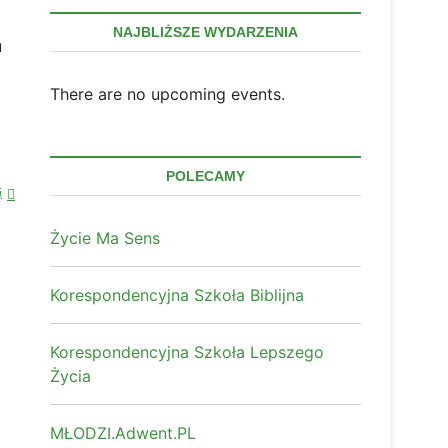
NAJBLIŻSZE WYDARZENIA
u
There are no upcoming events.
POLECAMY
„EXPO
j
ZDROWIE”
–
Życie Ma Sens
Zabrze,
21
września
Korespondencyjna Szkoła Biblijna
2025
r.
Korespondencyjna Szkoła Lepszego
Życia
MŁODZI.Adwent.PL