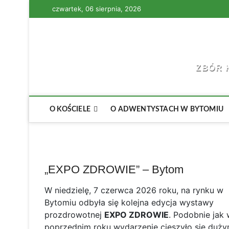
Skip
czwartek, 06 sierpnia, 2026
to
content
ZBÓR 
O KOŚCIELE
O ADWENTYSTACH W BYTOMIU
„EXPO ZDROWIE” – Bytom
W niedzielę, 7 czerwca 2026 roku, na rynku w
Bytomiu odbyła się kolejna edycja wystawy
prozdrowotnej
EXPO ZDROWIE
. Podobnie jak
poprzednim roku wydarzenie cieszyło się duż