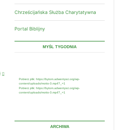
Chrześcijańska Służba Charytatywna
Portal Biblijny
MYŚL TYGODNIA
Odtwarzacz
Media error: Format(s) not supported or
source(s) not found
video
“Droga
j
do
Pobierz plik: https://bytom.adwentysci.org/wp-
content/uploads/motto-3.mp4?_=1
wolności
Pobierz plik: https://bytom.adwentysci.org/wp-
od
content/uploads/motto-3.mp4?_=1
nałogów”
ARCHIWA