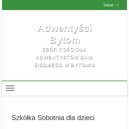
Skip
Sabat :-)
to
content
Adwentyści
Bytom
ZBÓR KOŚCIOŁA
ADWENTYSTÓW DNIA
SIÓDMEGO W BYTOMIU
Szkółka Sobotnia dla dzieci