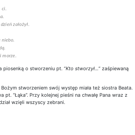
 ci.
a.
 dzień założył.
 niebo.
dą.
i morze.
 piosenką o stworzeniu pt. “
Kto stworzył…
” zaśpiewaną
 z Bożym stworzeniem swój występ miała też siostra Beata.
pt. “Łąka”. Przy kolejnej pieśni na chwałę Pana wraz z
iał wzięli wszyscy zebrani.