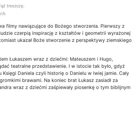
ąż troszczę.
ich.
wa filmy nawiązujące do Bożego stworzenia. Pierwszy z
udzie czerpią inspirację z kształtów i geometrii wyrażonej
tomiast ukazał Boże stworzenie z perspektywy ziemskiego
ratem Łukaszem wraz z dziećmi: Mateuszem i Hugo,
ać teatralne przedstawienie. I w istocie tak było, gdyż
Księgi Daniela czyli historię o Danielu w lwiej jamie. Cały
 gromkimi brawami. Na koniec brat Łukasz zasiadł za
 Sandra wraz z dziećmi zaśpiewały piosenkę o tym biblijnym