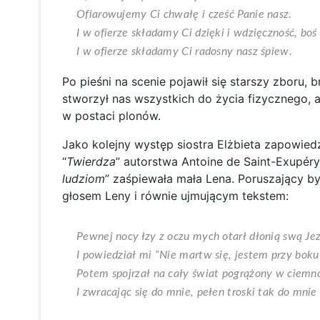
Ofiarowujemy Ci chwałę i cześć Panie nasz.
I w ofierze składamy Ci dzięki i wdzięczność, boś 
I w ofierze składamy Ci radosny nasz śpiew.
Po pieśni na scenie pojawił się starszy zboru,
stworzył nas wszystkich do życia fizycznego, 
w postaci plonów.
Jako kolejny występ siostra Elżbieta zapowied
“
Twierdza
” autorstwa Antoine de Saint-Exupéry
ludziom
” zaśpiewała mała Lena. Poruszający by
głosem Leny i równie ujmującym tekstem:
Pewnej nocy łzy z oczu mych otarł dłonią swą Je
I powiedział mi “Nie martw się, jestem przy bok
Potem spojrzał na cały świat pogrążony w ciemno
I zwracając się do mnie, pełen troski tak do mnie 