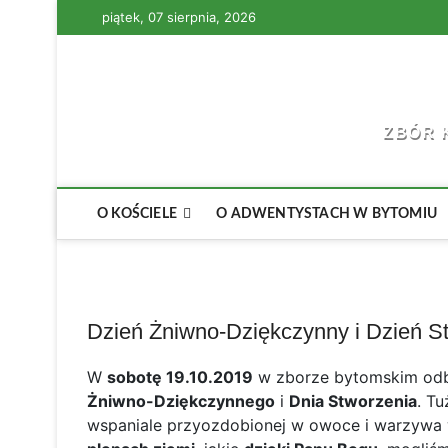
Skip
piątek, 07 sierpnia, 2026
to
content
ZBÓR 
O KOŚCIELE
O ADWENTYSTACH W BYTOMIU
Dzień Żniwno-Dziękczynny i Dzień S
W
sobotę 19.10.2019
w zborze bytomskim odb
Żniwno-Dziękczynnego
i
Dnia Stworzenia
. Tu
wspaniale przyozdobionej w owoce i warzywa 