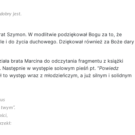
dobry jest.
 brat Szymon. W modlitwie podziękował Bogu za to, że
ale i do życia duchowego. Dziękował również za Boże dary
ziała brata Marcina do odczytania fragmentu z książki
. Następnie w występie solowym pieśń pt. “
Powiedz
ł to występ wraz z młodzieńczym, a już silnym i solidnym
zus
u twym”.
ści,
rzekł: