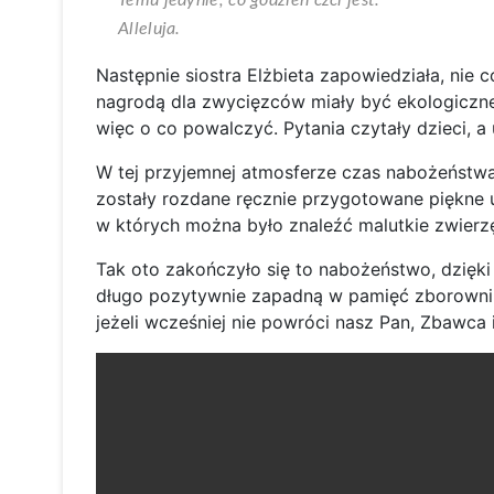
Temu jedynie, co godzien czci jest.
Alleluja.
Następnie siostra Elżbieta zapowiedziała, nie c
nagrodą dla zwycięzców miały być ekologiczne
więc o co powalczyć. Pytania czytały dzieci, a
W tej przyjemnej atmosferze czas nabożeństwa 
zostały rozdane ręcznie przygotowane piękne 
w których można było znaleźć malutkie zwierzęt
Tak oto zakończyło się to nabożeństwo, dzięk
długo pozytywnie zapadną w pamięć zborowni
jeżeli wcześniej nie powróci nasz Pan, Zbawca 