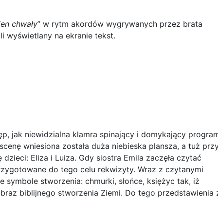
ien chwały
” w rytm akordów wygrywanych przez brata
wyświetlany na ekranie tekst.
p, jak niewidzialna klamra spinający i domykający progra
 scenę wniesiona została duża niebieska plansza, a tuż prz
ę dzieci: Eliza i Luiza. Gdy siostra Emila zaczęła czytać
przygotowane do tego celu rekwizyty. Wraz z czytanymi
 symbole stworzenia: chmurki, słońce, księżyc tak, iż
braz biblijnego stworzenia Ziemi. Do tego przedstawienia 