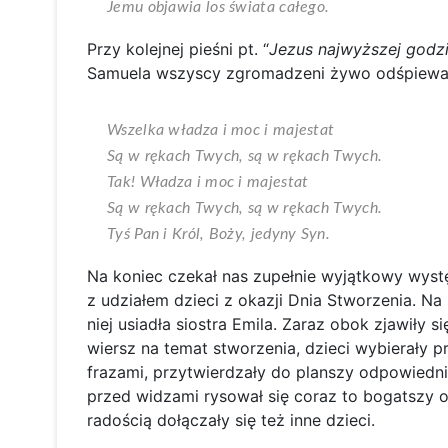
Jemu objawia los świata całego.
Przy kolejnej pieśni pt. “
Jezus najwyższej godz
Samuela wszyscy zgromadzeni żywo odśpiewali 
Wszelka władza i moc i majestat
Są w rękach Twych, są w rękach Twych.
Tak! Władza i moc i majestat
Są w rękach Twych, są w rękach Twych.
Tyś Pan i Król, Boży, jedyny Syn.
Na koniec czekał nas zupełnie wyjątkowy wystę
z udziałem dzieci z okazji Dnia Stworzenia. Na
niej usiadła siostra Emila. Zaraz obok zjawiły si
wiersz na temat stworzenia, dzieci wybierały 
frazami, przytwierdzały do planszy odpowiednie
przed widzami rysował się coraz to bogatszy o
radością dołączały się też inne dzieci.