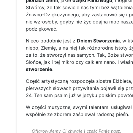
plonach ziemi
, jakie
dzięki Panu Bogu
, mogliś
Stwórcy, że tak sowicie nas tymi bez wątpien
Żniwno-Dziękczynnego, aby zastanowić się i p
nie wzrosłoby, gdyby nie życiodajna moc nasze
podziękować.
Nieco podobnie jest z
Dniem Stworzenia
, w k
niebo, Ziemię, a na niej tak różnorodne istoty 
za to, że stworzył nas samych. Tak, Boże stwor
Słońce, jak i tej mikro czy całkiem nano. I wła
stworzenie
.
Część artystyczną rozpoczęła siostra Elżbieta, 
pierwszych słowach przywitania pojawił się prz
24. Ten sam psalm już w języku polskim powtórz
W części muzycznej swymi talentami usługiwał
wspólnie ze zborem zaśpiewał radosną pieśń.
Ofiarowujemy Ci chwałę i cześć Panie nasz.