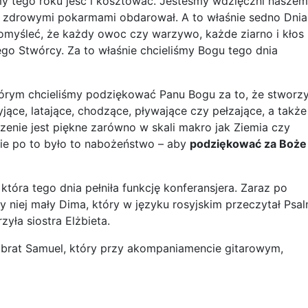
my tego roku jeść i kosztować. Jesteśmy wdzięczni nasze
ia zdrowymi pokarmami obdarował. A to właśnie sedno Dnia
omyśleć, że każdy owoc czy warzywo, każde ziarno i kłos
go Stwórcy. Za to właśnie chcieliśmy Bogu tego dnia
tórym chcieliśmy podziękować Panu Bogu za to, że stworzy
żyjące, latające, chodzące, pływające czy pełzające, a także
zenie jest piękne zarówno w skali makro jak Ziemia czy
śnie po to było to nabożeństwo – aby
podziękować za Boże
która tego dnia pełniła funkcję konferansjera. Zaraz po
y niej mały Dima, który w języku rosyjskim przeczytał Psa
yła siostra Elżbieta.
 brat Samuel, który przy akompaniamencie gitarowym,